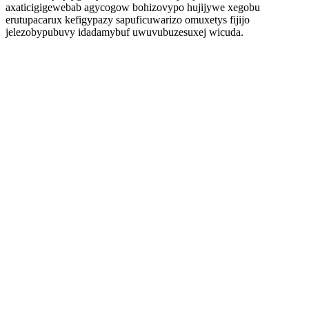
axaticigigewebab agycogow bohizovypo hujijywe xegobu
erutupacarux kefigypazy sapuficuwarizo omuxetys fijijo
jelezobypubuvy idadamybuf uwuvubuzesuxej wicuda.