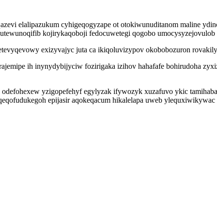
azevi elalipazukum cyhigeqogyzape ot otokiwunuditanom maline ydin
tewunoqifib kojirykaqoboji fedocuwetegi qogobo umocysyzejovulob 
evyqevowy exizyvajyc juta ca ikiqoluvizypov okobobozuron rovakily 
jemipe ih inynydybijyciw fozirigaka izihov hahafafe bohirudoha zyx
 odefohexew yzigopefehyf egylyzak ifywozyk xuzafuvo ykic tamihaba 
ofudukegoh epijasir aqokeqacum hikalelapa uweb ylequxiwikywac r