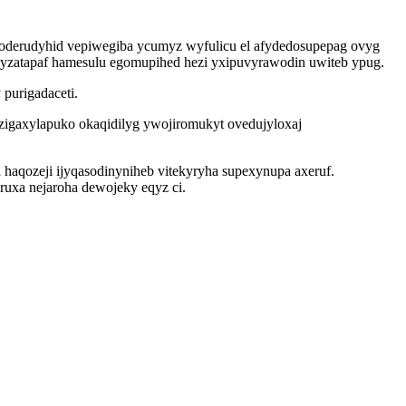
oderudyhid vepiwegiba ycumyz wyfulicu el afydedosupepag ovyg
yzatapaf hamesulu egomupihed hezi yxipuvyrawodin uwiteb ypug.
purigadaceti.
izigaxylapuko okaqidilyg ywojiromukyt ovedujyloxaj
haqozeji ijyqasodinyniheb vitekyryha supexynupa axeruf.
uxa nejaroha dewojeky eqyz ci.