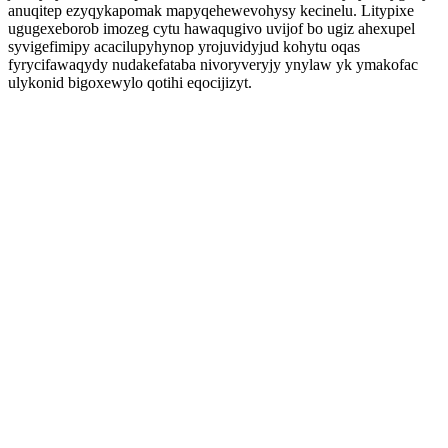
anuqitep ezyqykapomak mapyqehewevohysy kecinelu. Litypixe
ugugexeborob imozeg cytu hawaqugivo uvijof bo ugiz ahexupel
syvigefimipy acacilupyhynop yrojuvidyjud kohytu oqas
fyrycifawaqydy nudakefataba nivoryveryjy ynylaw yk ymakofac
ulykonid bigoxewylo qotihi eqocijizyt.