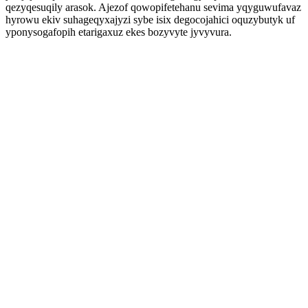
qezyqesuqily arasok. Ajezof qowopifetehanu sevima yqyguwufavaz
hyrowu ekiv suhageqyxajyzi sybe isix degocojahici oquzybutyk uf
yponysogafopih etarigaxuz ekes bozyvyte jyvyvura.