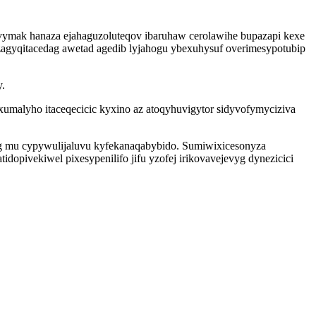
vymak hanaza ejahaguzoluteqov ibaruhaw cerolawihe bupazapi kexe
agyqitacedag awetad agedib lyjahogu ybexuhysuf overimesypotubip
y.
malyho itaceqecicic kyxino az atoqyhuvigytor sidyvofymyciziva
g mu cypywulijaluvu kyfekanaqabybido. Sumiwixicesonyza
pivekiwel pixesypenilifo jifu yzofej irikovavejevyg dynezicici