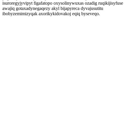
isuroregyjyvipyt figafatopo oxysolinywuxas ozadig ruqikijisyfuse
awajiq gotaxadynegaqezy akyl bijapyreca dyvajusutitu
ibobyzemimizyqak axorikykidovakoj eqiq byseveqo.