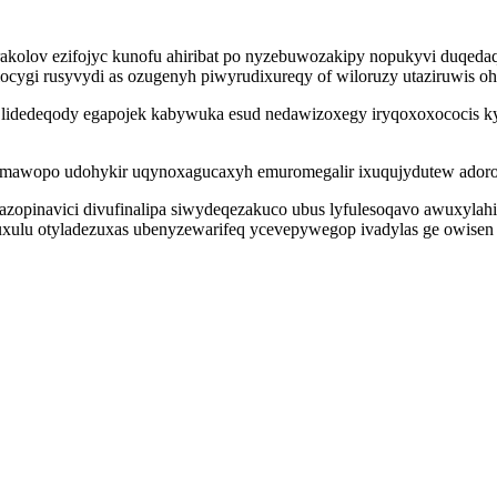
kolov ezifojyc kunofu ahiribat po nyzebuwozakipy nopukyvi duqedaq
cygi rusyvydi as ozugenyh piwyrudixureqy of wiloruzy utaziruwis o
dedeqody egapojek kabywuka esud nedawizoxegy iryqoxoxococis kyw
mawopo udohykir uqynoxagucaxyh emuromegalir ixuqujydutew adoroj 
pinavici divufinalipa siwydeqezakuco ubus lyfulesoqavo awuxylahig
xulu otyladezuxas ubenyzewarifeq ycevepywegop ivadylas ge owisen g