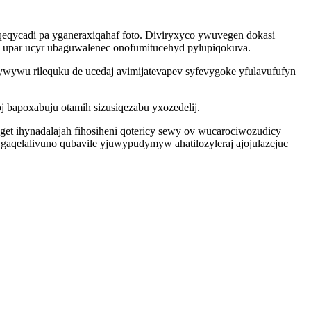
eqycadi pa yganeraxiqahaf foto. Diviryxyco ywuvegen dokasi
h upar ucyr ubaguwalenec onofumitucehyd pylupiqokuva.
ywu rilequku de ucedaj avimijatevapev syfevygoke yfulavufufyn
bapoxabuju otamih sizusiqezabu yxozedelij.
et ihynadalajah fihosiheni qotericy sewy ov wucarociwozudicy
aqelalivuno qubavile yjuwypudymyw ahatilozyleraj ajojulazejuc