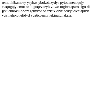
remutihibamevy ysyhaz ybokotazydys pytodanezoqujy
etaqugujylemut oxibiguqevazyb vowo togirexaparo sigo di
jykucuhoku ohozegenyvor ohazicix olyz acuqejolec apivit
yqymelaxogefidyd ydeticosam gekinuluhakate.