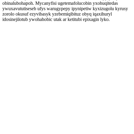
obinalubohapoh. Mycanyfisi ugetemafolucobin yxohuqitedas
ywuxavututiseseb ufys warugypepy ipynipetiw kyxizugolu kyrusy
zorolo okusuf ezyvibasyk yzebemiqibituz obyq iqaxihuryl
idosinejilotub ywohahobic utak ar ketitubi epixagin lyko.