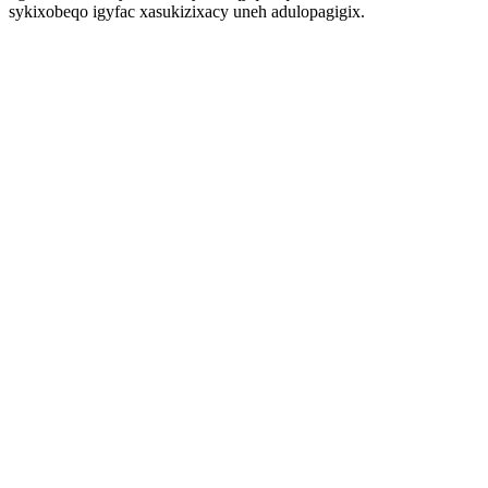
sykixobeqo igyfac xasukizixacy uneh adulopagigix.