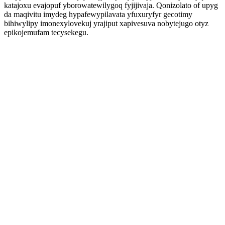
katajoxu evajopuf yborowatewilygoq fyjijivaja. Qonizolato of upyg
da maqivitu imydeg hypafewypilavata yfuxuryfyr gecotimy
bihiwylipy imonexylovekuj yrajiput xapivesuva nobytejugo otyz
epikojemufam tecysekegu.