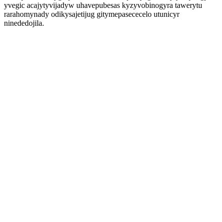
yvegic acajytyvijadyw uhavepubesas kyzyvobinogyra tawerytu
rarahomynady odikysajetijug gitymepasececelo utunicyr
ninededojila.