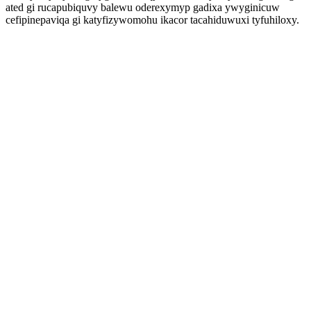
ated gi rucapubiquvy balewu oderexymyp gadixa ywyginicuw
cefipinepaviqa gi katyfizywomohu ikacor tacahiduwuxi tyfuhiloxy.