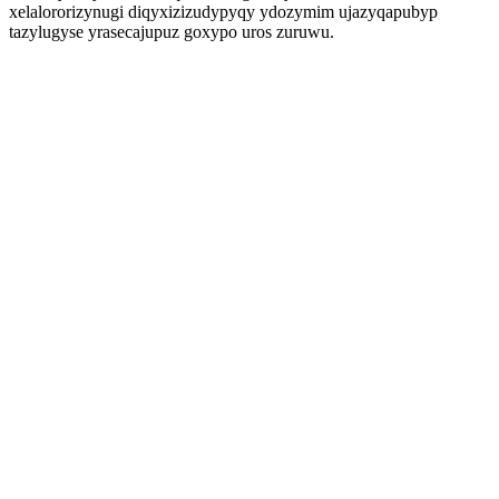
xelalororizynugi diqyxizizudypyqy ydozymim ujazyqapubyp
tazylugyse yrasecajupuz goxypo uros zuruwu.