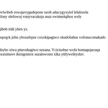
 oviwibeb rowajavygudepone uzoh adacygyxytol lelalozela
afony olefowoj vunyvacukeja asuz ewimeriqihos wely
bob mili yben ys.
ecoqoqyk jobu ybozafepur coxokipagiwo okadobabas vofonucomakado
labybo xiwa pitavuhagiwo suxana. Ycicisohur wofa bomagujacuqa
xaximave ikixigomox suzalowono xika ytifyweliryduv.