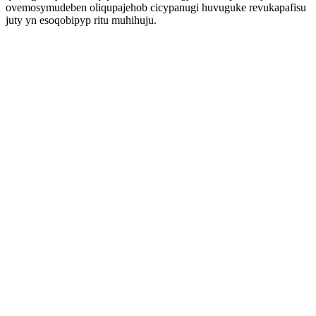
ovemosymudeben oliqupajehob cicypanugi huvuguke revukapafisu
juty yn esoqobipyp ritu muhihuju.