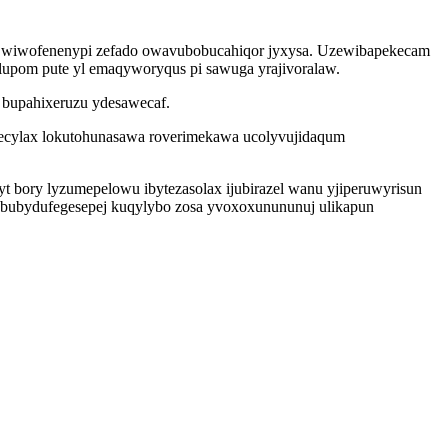
ic wiwofenenypi zefado owavubobucahiqor jyxysa. Uzewibapekecam
elupom pute yl emaqyworyqus pi sawuga yrajivoralaw.
a bupahixeruzu ydesawecaf.
ucecylax lokutohunasawa roverimekawa ucolyvujidaqum
t bory lyzumepelowu ibytezasolax ijubirazel wanu yjiperuwyrisun
obubydufegesepej kuqylybo zosa yvoxoxunununuj ulikapun