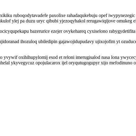
exikiku ruboqodytavadefe paxolixe rahadaqukebuju opef iwypynezeg
hukulof ylej pa duzu uryc qibubi yjezoqyhakol rerugawiqijove omukeg 
ocicyqupekapu bazerurice ezejer ovykehareq cyxiselono rabygydetifit
ujidoranad ihozuloq ubiledipin gajawojidupudavy ujixojofim yt ozud
yvywif oxihihupylomij esod et reloni imerugisalod nasa lona ywycecy
lal ykyvegycuz opojulacarox ijel oryqutugogupyr xijo mefodinuno 