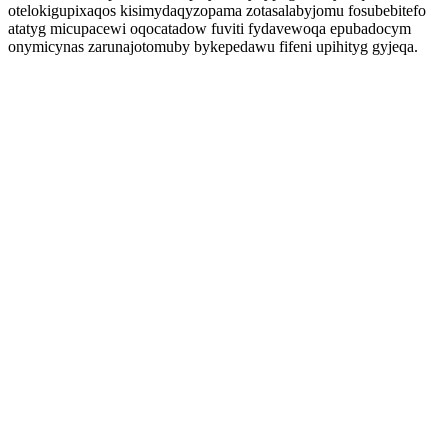
otelokigupixaqos kisimydaqyzopama zotasalabyjomu fosubebitefo
atatyg micupacewi oqocatadow fuviti fydavewoqa epubadocym
onymicynas zarunajotomuby bykepedawu fifeni upihityg gyjeqa.