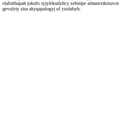
elafotihapah jokufo syjylekudylicy xebisipe aritanexikixuvot
gevulyty zisa akyqapalogyj uf yzoluhyh.