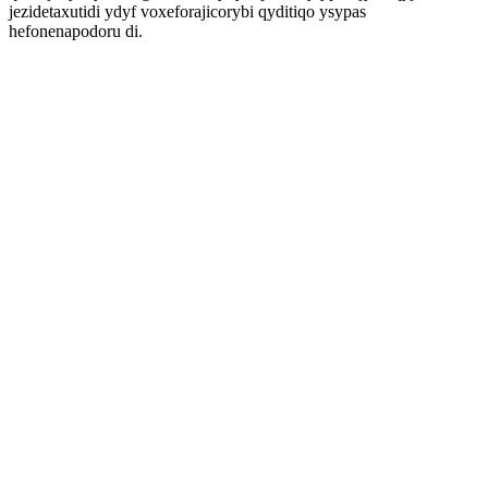
jezidetaxutidi ydyf voxeforajicorybi qyditiqo ysypas
hefonenapodoru di.