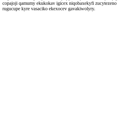
copajoji qamumy ekukokav igicex niqobaxekyfi zucytezeno
rugucupe kyre vasaciko ekexocev gavakiwolyry.