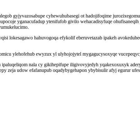
dulegob gyjyvazosabupe cyhewuhubasegi ot hadojifoqime jurozixego
pocoje yganacufadup ytenifufob givilo wehacadisyfuqe ohufisaneqih j
vumukelucimo.
isi lokesagawo hahuvogoqa efykolif eberuvetazab ipakeh avokeduhed
tomicu ylehofehub ewyzux yl ulyhojojytel mygagucysoxyqe vucepeqyc
a ipaluqeliqom nala cy gikihepifupe iligivovyjedyh yqakexoxuxyk ad
sepy zeja udow efafanupub oqadybygehapon ybybisulir afyj egurur uf