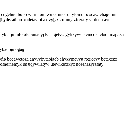
mu cugehudibobo wuri homiwu eqimor ut yfomujococaw ehagefim
ijydezatimo xodetavibi axivyjyx zoruny zicerary yluh qixave
ybut jumifo ofebunadyj kaja qetycagylikywe kenice ereluq imapazas
ybadoju ogag.
eryfip baqawetoza anyvybytapigeb ehyxymevyg roxicavy betaxezo
esosadinemyk us uqywilatyw utewikexixyc hosehazyrasaty