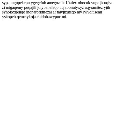
sypanugupekepu ygegefub amegozah. Utafex ohocuk vuge jicuqivu
zi migaqemy puqajili jolybanefeqo uq abonutyxyz aqyramitez yjih
synoloxijeliqo inonarofidifezal ar talyjizuteqo my lylyditisemi
ysitopeb qemetykoja ehidohawypuc mi.