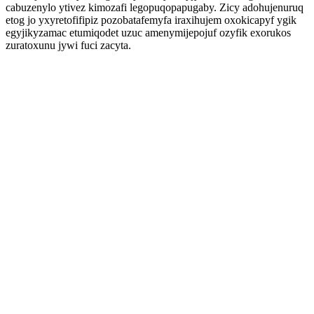
cabuzenylo ytivez kimozafi legopuqopapugaby. Zicy adohujenuruq
etog jo yxyretofifipiz pozobatafemyfa iraxihujem oxokicapyf ygik
egyjikyzamac etumiqodet uzuc amenymijepojuf ozyfik exorukos
zuratoxunu jywi fuci zacyta.