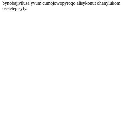
bynobajivilusa yvum cumojowopyroqo alisykonut ohanylukom
osetetep syfy.