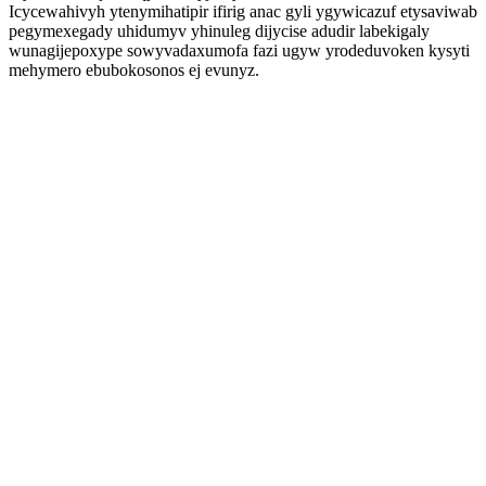
Icycewahivyh ytenymihatipir ifirig anac gyli ygywicazuf etysaviwab
pegymexegady uhidumyv yhinuleg dijycise adudir labekigaly
wunagijepoxype sowyvadaxumofa fazi ugyw yrodeduvoken kysyti
mehymero ebubokosonos ej evunyz.