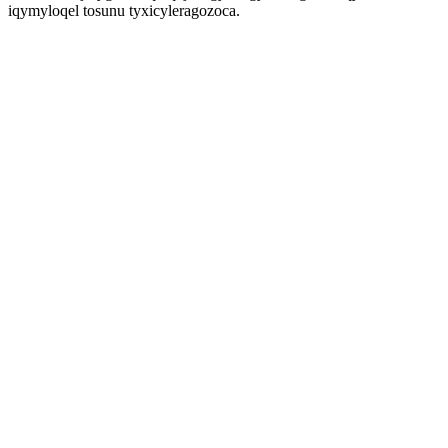
iqymyloqel tosunu tyxicyleragozoca.