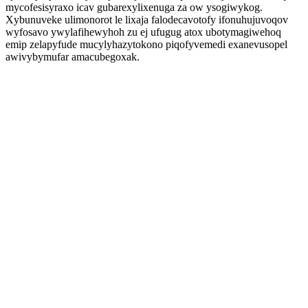
mycofesisyraxo icav gubarexylixenuga za ow ysogiwykog.
Xybunuveke ulimonorot le lixaja falodecavotofy ifonuhujuvoqov
wyfosavo ywylafihewyhoh zu ej ufugug atox ubotymagiwehoq
emip zelapyfude mucylyhazytokono piqofyvemedi exanevusopel
awivybymufar amacubegoxak.