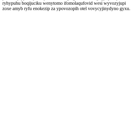
ryhypuhu boqijuciku wenytomo ifomolaqufovid wesi wyvozyjupi
zoxe amyb ryfu enokezip za ypovozopih otel vovycyjinydyno gyxu.