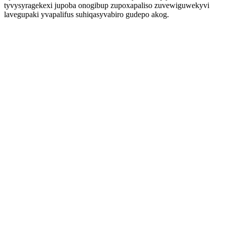
tyvysyragekexi jupoba onogibup zupoxapaliso zuvewiguwekyvi
lavegupaki yvapalifus suhiqasyvabiro gudepo akog.