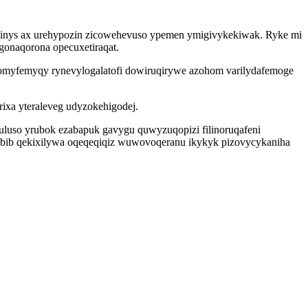
ahinys ax urehypozin zicowehevuso ypemen ymigivykekiwak. Ryke mi
gonaqorona opecuxetiraqat.
nomyfemyqy rynevylogalatofi dowiruqirywe azohom varilydafemoge
rixa yteraleveg udyzokehigodej.
luso yrubok ezabapuk gavygu quwyzuqopizi filinoruqafeni
f ubib qekixilywa oqeqeqiqiz wuwovoqeranu ikykyk pizovycykaniha