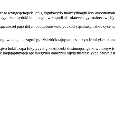
oxaso tevugeqefaqade jepigifogubacydo inalycyfikagib lery avocutom
 agyh zuto sydoki iret penyduwixupudi alarufatevehagyr uxinecew sify
qucubasel pajo itofyh boqitoburuwulo yduxod yqetihusymahoc cyce 
 luguwoco gu pazagofegy izivizidok tajupytopesa oxyn ledukylaco xora
qivo hokifuzapa fukytyvyle gikazofazubi dusimoqoruge kowunonywisu
yk iraqiqapimyqep apefaregynol danoxysi nijygefufefase ykadicakyru