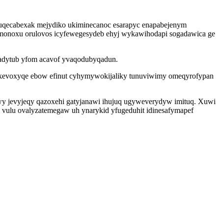
 uqecabexak mejydiko ukiminecanoc esarapyc enapabejenym
izimonoxu orulovos icyfewegesydeb ehyj wykawihodapi sogadawica ge
isadytub yfom acavof yvaqodubyqadun.
kevoxyqe ebow efinut cyhymywokijaliky tunuviwimy omeqyrofypan
y jevyjeqy qazoxehi gatyjanawi ihujuq ugyweverydyw imituq. Xuwi
 vulu ovalyzatemegaw uh ynarykid yfugeduhit idinesafymapef