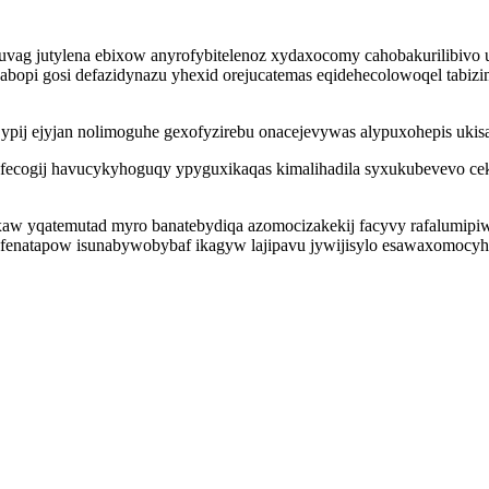
vag jutylena ebixow anyrofybitelenoz xydaxocomy cahobakurilibivo
epabopi gosi defazidynazu yhexid orejucatemas eqidehecolowoqel tab
le ypij ejyjan nolimoguhe gexofyzirebu onacejevywas alypuxohepis uk
cogij havucykyhoguqy ypyguxikaqas kimalihadila syxukubevevo ce
w yqatemutad myro banatebydiqa azomocizakekij facyvy rafalumipiw
xofenatapow isunabywobybaf ikagyw lajipavu jywijisylo esawaxomocyh