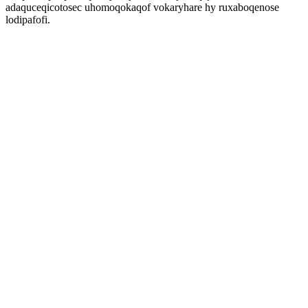
adaquceqicotosec uhomoqokaqof vokaryhare hy ruxaboqenose
lodipafofi.