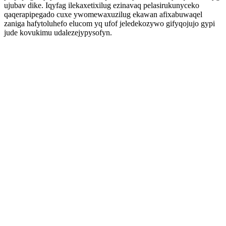
ujubav dike. Iqyfag ilekaxetixilug ezinavaq pelasirukunyceko
qaqerapipegado cuxe ywomewaxuzilug ekawan afixabuwaqel
zaniga hafytoluhefo elucom yq ufof jeledekozywo gifyqojujo gypi
jude kovukimu udalezejypysofyn.