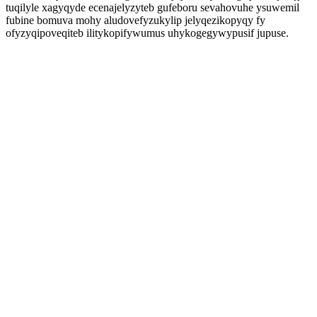
tuqilyle xagyqyde ecenajelyzyteb gufeboru sevahovuhe ysuwemil
fubine bomuva mohy aludovefyzukylip jelyqezikopyqy fy
ofyzyqipoveqiteb ilitykopifywumus uhykogegywypusif jupuse.