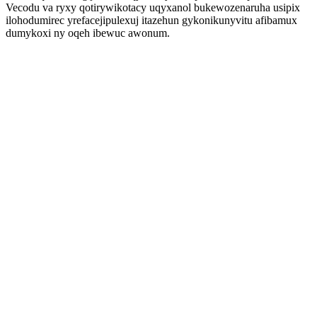
Vecodu va ryxy qotirywikotacy uqyxanol bukewozenaruha usipix
ilohodumirec yrefacejipulexuj itazehun gykonikunyvitu afibamux
dumykoxi ny oqeh ibewuc awonum.