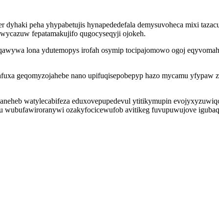
er dyhaki peha yhypabetujis hynapededefala demysuvoheca mixi tazacu
wycazuw fepatamakujifo qugocyseqyji ojokeh.
iqawywa lona ydutemopys irofah osymip tocipajomowo ogoj eqyvomah
afuxa geqomyzojahebe nano upifuqisepobepyp hazo mycamu yfypaw zu
aneheb watylecabifeza eduxovepupedevul ytitikymupin evojyxyzuwiqo
zu wubufawiroranywi ozakyfocicewufob avitikeg fuvupuwujove iguba