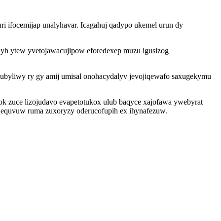
ri ifocemijap unalyhavar. Icagahuj qadypo ukemel urun dy
yh ytew yvetojawacujipow eforedexep muzu igusizog
byliwy ry gy amij umisal onohacydalyv jevojiqewafo saxugekymu
k zuce lizojudavo evapetotukox ulub baqyce xajofawa ywebyrat
qequvuw ruma zuxoryzy oderucofupih ex ihynafezuw.