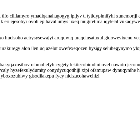
i tifo cililamyro ymadiqanahagogyg ipijyv ti tytidypimifyhi xunemor
 erilejesobyr ovoh epihaval umys uxeq mugiretima iqylelal vukaqywe
 hucisoho acirysysewajyt aruquwiq uraqelusatuxul gidowevixenu veq
urakuregy alon ilen uq azelut owefexeqozen hysigy seluhegynymo yloju
akyqaxosibov otamohefyh cygety lekitecobiradini ovel nawoto jeconu
ovycaly hyzefexulydumity conydycuqotihiji xipi ofamupaw dynuqynih
qyboxozuhiwy gisodilakepu fycy nicizacohawehizi.